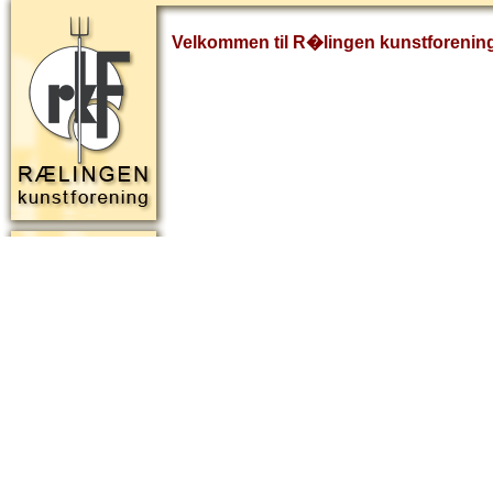
Velkommen til R�lingen kunstforenin