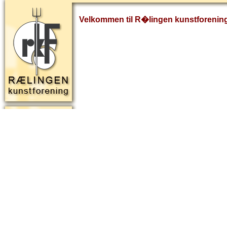
Velkommen til R�lingen kunstforenin