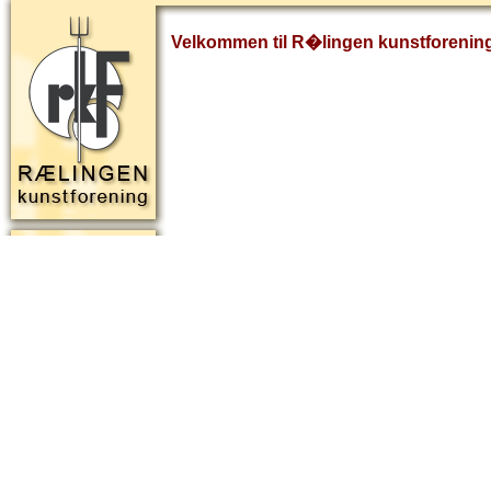
Velkommen til R�lingen kunstforenin