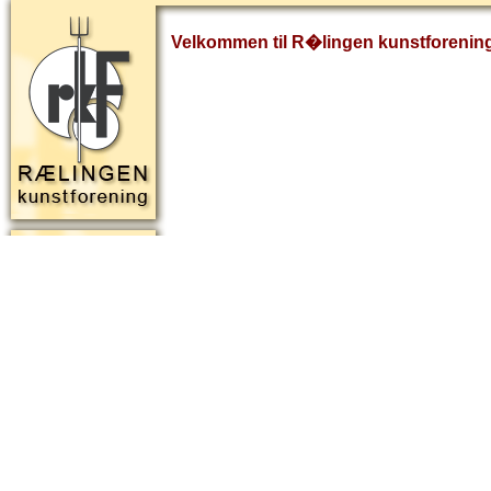
Velkommen til R�lingen kunstforenin