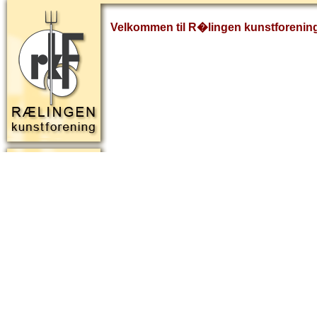
Velkommen til R�lingen kunstforenin