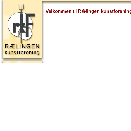
Velkommen til R�lingen kunstforenin