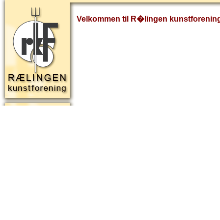
Velkommen til R�lingen kunstforenin