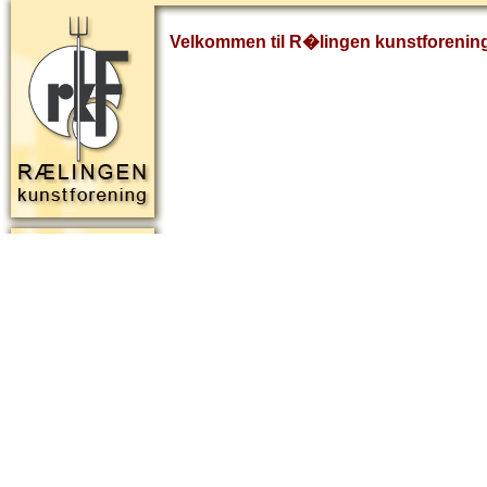
Velkommen til R�lingen kunstforenin