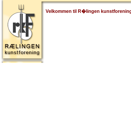
Velkommen til R�lingen kunstforenin