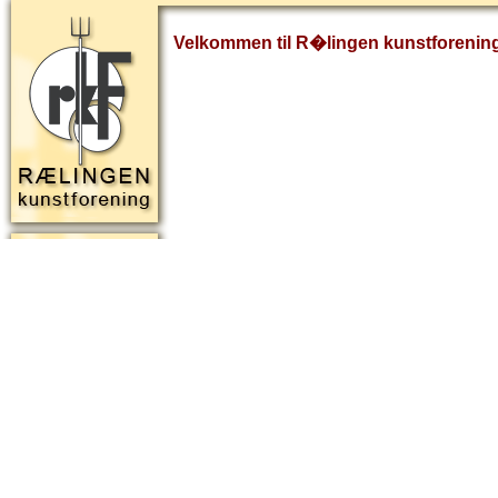
Velkommen til R�lingen kunstforenin