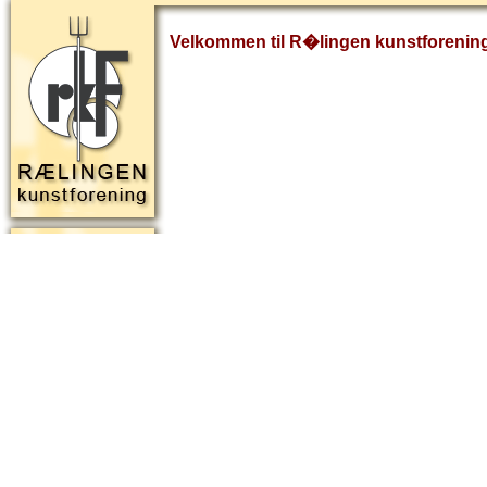
Velkommen til R�lingen kunstforenin