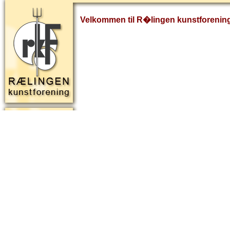
Velkommen til R�lingen kunstforenin