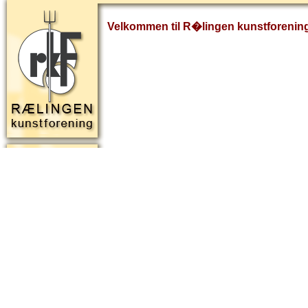
Velkommen til R�lingen kunstforenin