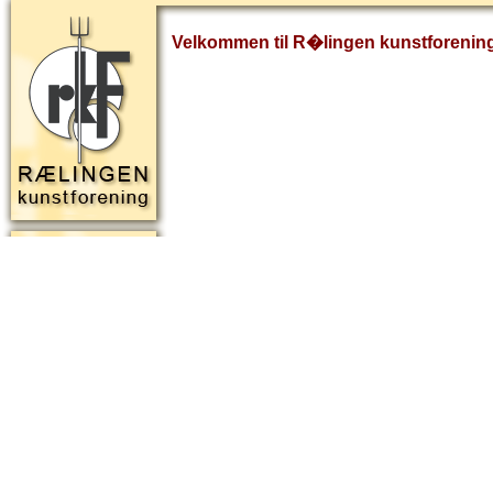
Velkommen til R�lingen kunstforenin