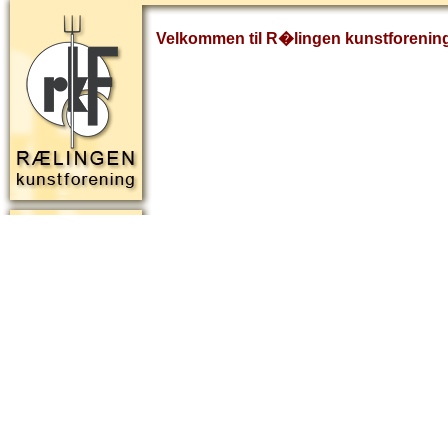
Velkommen til R�lingen kunstforenin