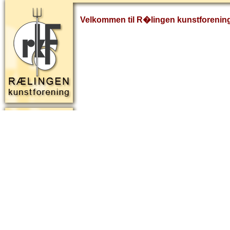
Velkommen til R�lingen kunstforenin