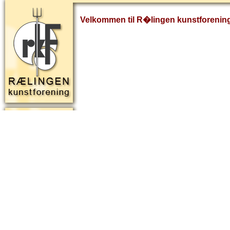
Velkommen til R�lingen kunstforenin