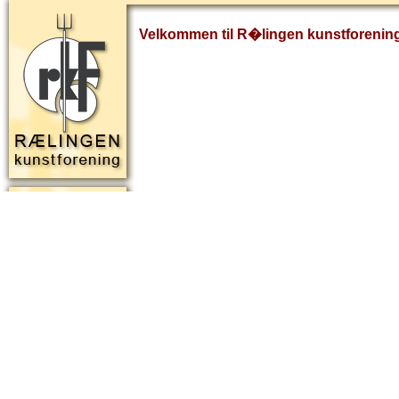
Velkommen til R�lingen kunstforenin