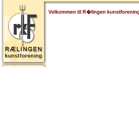
Velkommen til R�lingen kunstforenin