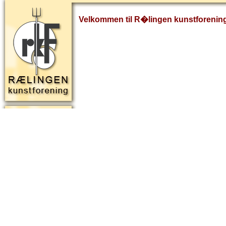
Velkommen til R�lingen kunstforenin