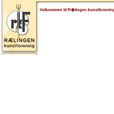
Velkommen til R�lingen kunstforenin