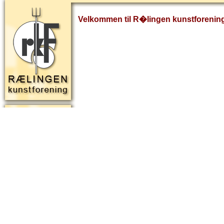
Velkommen til R�lingen kunstforenin