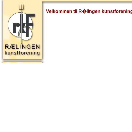
Velkommen til R�lingen kunstforenin