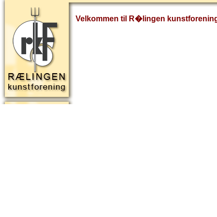
Velkommen til R�lingen kunstforenin