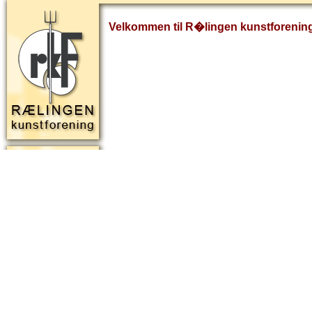
Velkommen til R�lingen kunstforenin