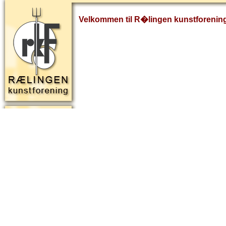
Velkommen til R�lingen kunstforenin