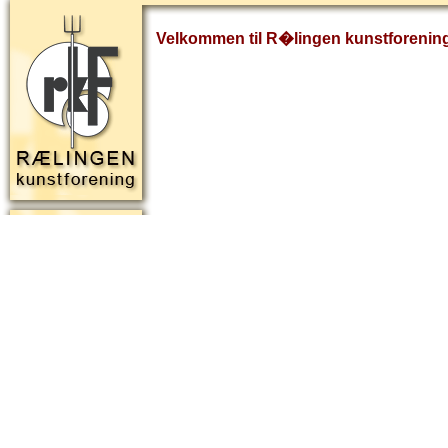
Velkommen til R�lingen kunstforenin