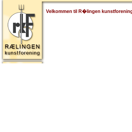
Velkommen til R�lingen kunstforenin