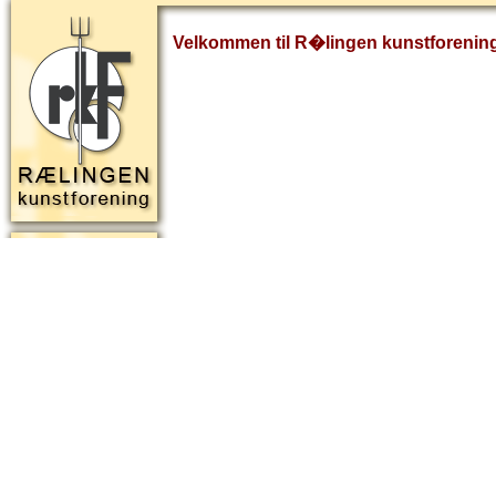
Velkommen til R�lingen kunstforenin