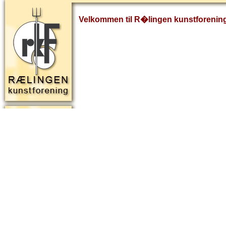
Velkommen til R�lingen kunstforenin