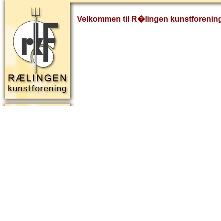
Velkommen til R�lingen kunstforenin