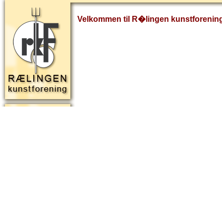
Velkommen til R�lingen kunstforenin