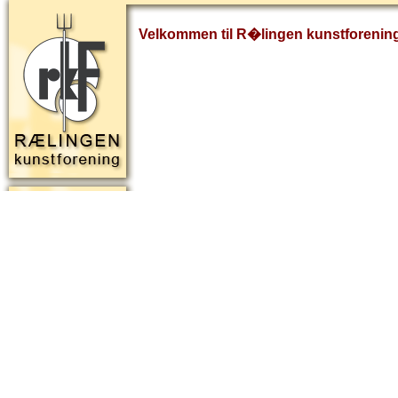
Velkommen til R�lingen kunstforenin