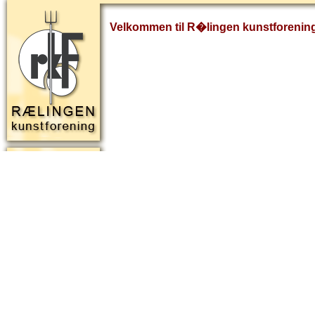
Velkommen til R�lingen kunstforenin