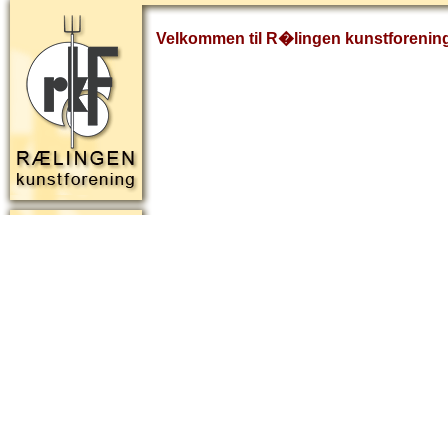
Velkommen til R�lingen kunstforenin