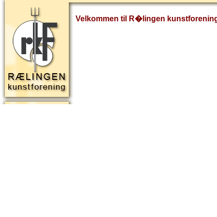
Velkommen til R�lingen kunstforenin