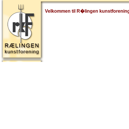
Velkommen til R�lingen kunstforenin