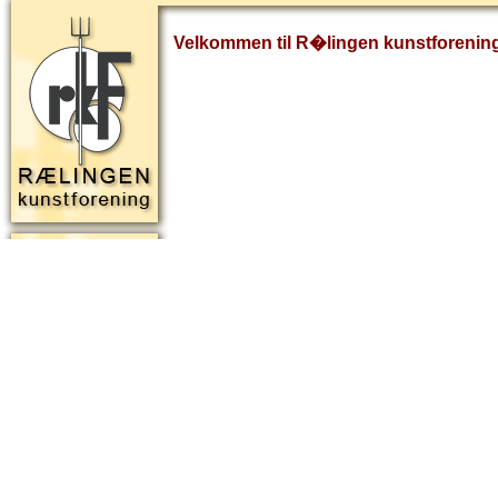
Velkommen til R�lingen kunstforenin