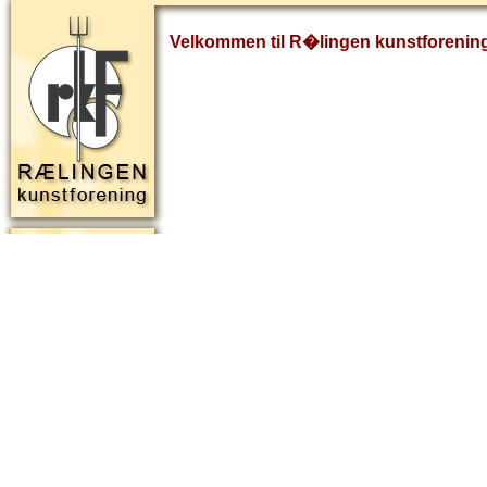
Velkommen til R�lingen kunstforenin