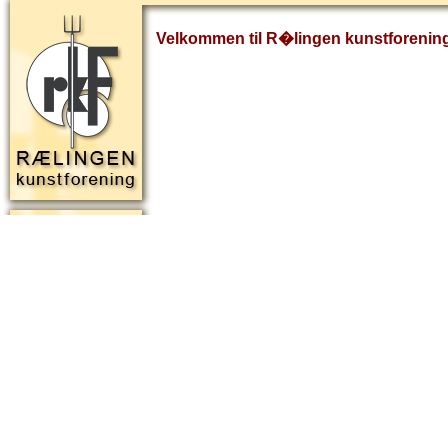
Velkommen til R�lingen kunstforenin