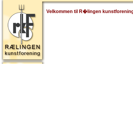
Velkommen til R�lingen kunstforenin