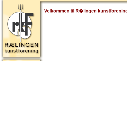
Velkommen til R�lingen kunstforenin