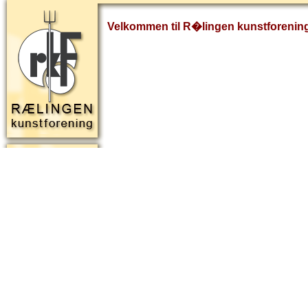
Velkommen til R�lingen kunstforenin