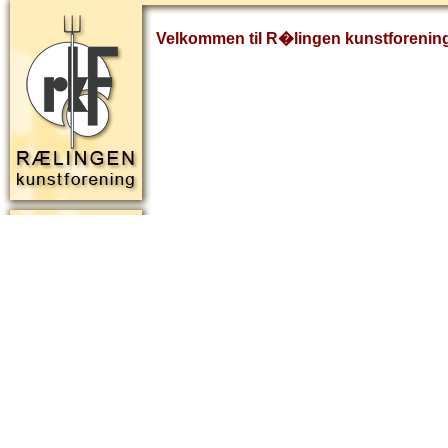
Velkommen til R�lingen kunstforenin