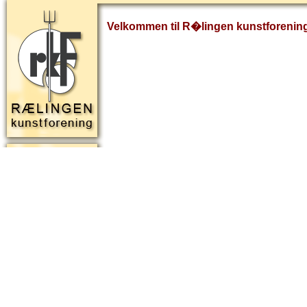
Velkommen til R�lingen kunstforenin