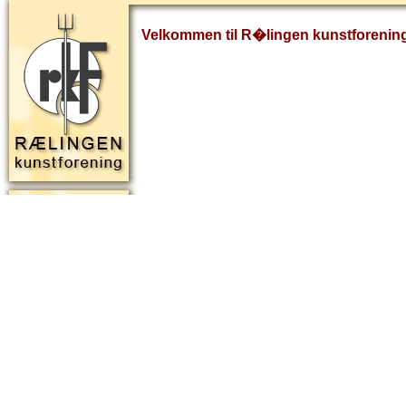
Velkommen til R�lingen kunstforenin