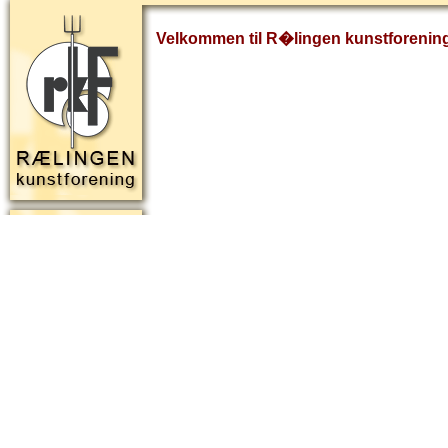
Velkommen til R�lingen kunstforenin