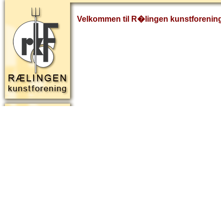
Velkommen til R�lingen kunstforenin