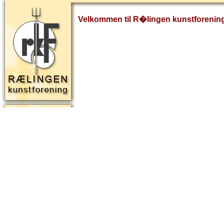
Velkommen til R�lingen kunstforenin