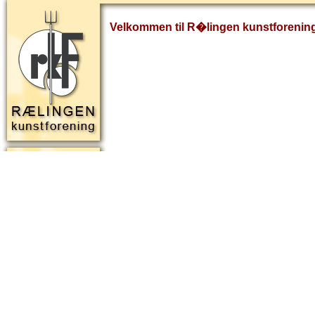
Velkommen til R�lingen kunstforenin